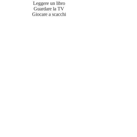
Leggere un libro
Guardare la TV
Giocare a scacchi
Rilassarsi
Socializzare con altri ospiti
Cambio Biancheria
Cambio lenzuola ogni 3 giorni
Cambio asciugamani a giorni alterni
Free Wifi
Chamaci ora:
+39 3404918131